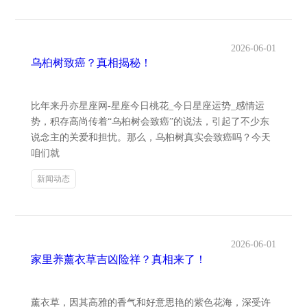
2026-06-01
乌桕树致癌？真相揭秘！
比年来丹亦星座网-星座今日桃花_今日星座运势_感情运
势，积存高尚传着“乌桕树会致癌”的说法，引起了不少东
说念主的关爱和担忧。那么，乌桕树真实会致癌吗？今天
咱们就
新闻动态
2026-06-01
家里养薰衣草吉凶险祥？真相来了！
薰衣草，因其高雅的香气和好意思艳的紫色花海，深受许