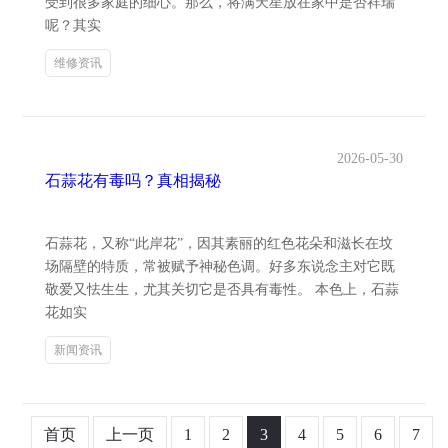
受到很多家庭的细心。那么，将满天星放在家中是否祥瑞
呢？其实
维修资讯
2026-05-30
石蒜花有毒吗？真相揭秘
石蒜花，又称“此岸花”，因其素丽的红色花朵和滋长在坟
场隔壁的特质，常被赋予神秘色调。好多东说念主对它既
敬爱又怯生生，尤其关切它是否具有毒性。 本色上，石蒜
花如实
新闻资讯
首页
上一页
1
2
3
4
5
6
7