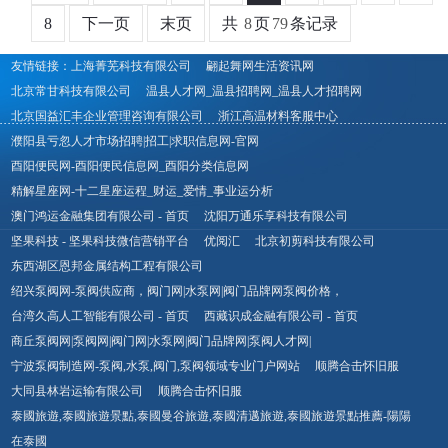
8
下一页
末页
共
8
页
79
条记录
友情链接：
上海菁芜科技有限公司
翩起舞网生活资讯网
北京常甘科技有限公司
温县人才网_温县招聘网_温县人才招聘网
北京国益汇丰企业管理咨询有限公司
浙江高温材料客服中心
濮阳县亏忽人才市场招聘|招工|求职信息网-官网
酉阳便民网-酉阳便民信息网_酉阳分类信息网
精解星座网-十二星座运程_财运_爱情_事业运分析
澳门鸿运金融集团有限公司 - 首页
沈阳万通乐享科技有限公司
坚果科技 - 坚果科技微信营销平台
优阅汇
北京初剪科技有限公司
东西湖区恩邦金属结构工程有限公司
绍兴泵阀网-泵阀供应商，阀门网|水泵网|阀门品牌网泵阀价格，
台湾久高人工智能有限公司 - 首页
西藏识成金融有限公司 - 首页
商丘泵阀网|泵阀网|阀门网|水泵网|阀门品牌网|泵阀人才网|
宁波泵阀制造网-泵阀,水泵,阀门,泵阀领域专业门户网站
顺腾合击怀旧服
大同县林岩运输有限公司
顺腾合击怀旧服
泰國旅遊,泰國旅遊景點,泰國曼谷旅遊,泰國清邁旅遊,泰國旅遊景點推薦​-陽陽
在泰國