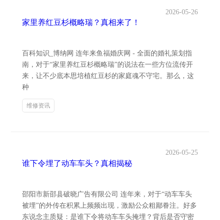
2026-05-26
家里养红豆杉概略瑞？真相来了！
百科知识_博纳网 连年来鱼福婚庆网 - 全面的婚礼策划指
南，对于“家里养红豆杉概略瑞”的说法在一些方位流传开
来，让不少底本思培植红豆杉的家庭魂不守宅。那么，这
种
维修资讯
2026-05-25
谁下令埋了动车车头？真相揭秘
邵阳市新邵县破晓广告有限公司 连年来，对于“动车车头
被埋”的外传在积累上频频出现，激励公众粗鄙眷注。好多
东说念主质疑：是谁下令将动车车头掩埋？背后是否守密