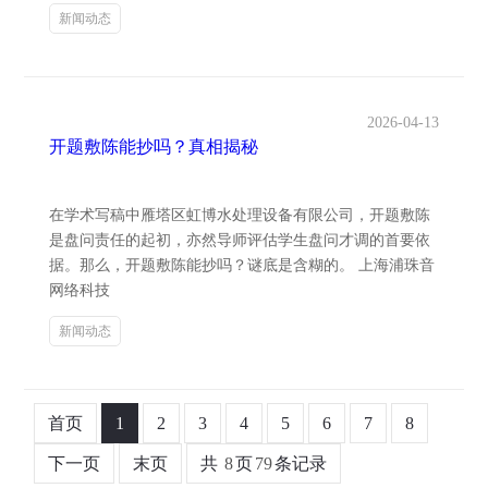
新闻动态
2026-04-13
开题敷陈能抄吗？真相揭秘
在学术写稿中雁塔区虹博水处理设备有限公司，开题敷陈
是盘问责任的起初，亦然导师评估学生盘问才调的首要依
据。那么，开题敷陈能抄吗？谜底是含糊的。 上海浦珠音
网络科技
新闻动态
首页
1
2
3
4
5
6
7
8
下一页
末页
共
8
页
79
条记录