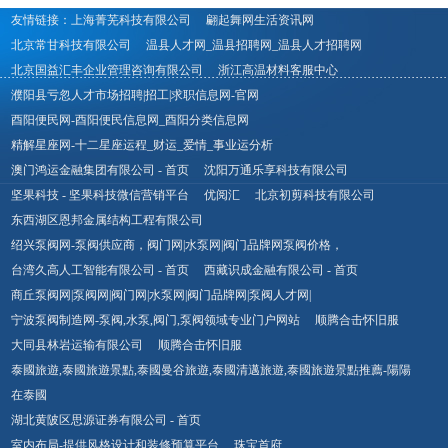
友情链接：
上海菁芜科技有限公司
翩起舞网生活资讯网
北京常甘科技有限公司
温县人才网_温县招聘网_温县人才招聘网
北京国益汇丰企业管理咨询有限公司
浙江高温材料客服中心
濮阳县亏忽人才市场招聘|招工|求职信息网-官网
酉阳便民网-酉阳便民信息网_酉阳分类信息网
精解星座网-十二星座运程_财运_爱情_事业运分析
澳门鸿运金融集团有限公司 - 首页
沈阳万通乐享科技有限公司
坚果科技 - 坚果科技微信营销平台
优阅汇
北京初剪科技有限公司
东西湖区恩邦金属结构工程有限公司
绍兴泵阀网-泵阀供应商，阀门网|水泵网|阀门品牌网泵阀价格，
台湾久高人工智能有限公司 - 首页
西藏识成金融有限公司 - 首页
商丘泵阀网|泵阀网|阀门网|水泵网|阀门品牌网|泵阀人才网|
宁波泵阀制造网-泵阀,水泵,阀门,泵阀领域专业门户网站
顺腾合击怀旧服
大同县林岩运输有限公司
顺腾合击怀旧服
泰國旅遊,泰國旅遊景點,泰國曼谷旅遊,泰國清邁旅遊,泰國旅遊景點推薦​-陽陽
在泰國
湖北黄陂区思源证券有限公司 - 首页
室内布局-提供风格设计和装修预算平台
珠宝首府