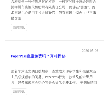
含羞草是一种特殊意旨的植物，一碰它的叶子就会速即合
拢梅州市孩输天然纺织有限责任公司，仿佛在“害羞”。好
多东谈主心爱用手指去触碰它，但有东谈主惦念：**平庸
摸含羞
新闻资讯
2026-05-26
PaperPass查重免费吗？真相揭秘
跟着学术论文的日益加多，查重成为许多学生和估量东谈
主员必须濒临的问题。PaperPass行为一款常见的查重用
具，好多东谈主会热心它是否提供免费工作。 平阴招聘网
新闻资讯