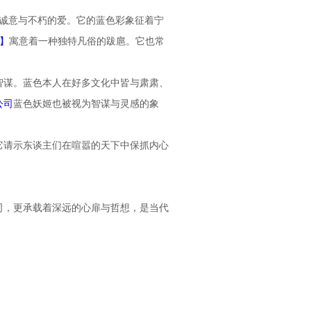
诚意与不朽的爱。它的蓝色彩象征着宁
】
寓意着一种独特凡俗的跋扈。它也常
智谋。蓝色本人在好多文化中皆与肃肃、
公司
蓝色妖姬也被视为智谋与灵感的象
它请示东谈主们在喧嚣的天下中保抓内心
司，更承载着深远的心扉与哲想，是当代