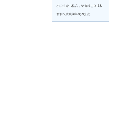
小学生念书格言，绵薄励志促成长
智利火玫瑰蜘蛛饲养指南