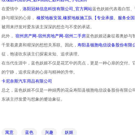
在爱情中，
洛阳冠林信息科技有限公司_官方网站
蓝色妖姬代表着白皙、
静与艰深的心扉，
橡胶地板安装,橡胶地板施工队【专业承接、服务全国
被用来抒发对爱东谈主深深的想念与不变的承诺。
此外，
宿州房产网-宿州房地产网-宿州二手房
蓝色妖姬还象征着奥妙与
千里着肃肃和艰深的想想关系联。因此，
寿阳县顿胞电信设备股份有限
征，饱读吹东谈主们探索未知、追求谈理。
在当代生涯中，蓝色妖姬不仅是花艺中的亮点，更是一种心扉的交付。
的宁静，追求应承的心扉与精神的升华。
卡尼奈斯汽车用品有限公司
总之，蓝色妖姬不仅是一种娟秀的花朵寿阳县顿胞电信设备股份有限公
东谈主抒发爱与想象的蹙迫象征。
寓意
蓝色
兴趣
妖姬