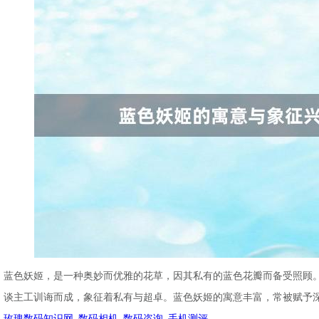
蓝色妖姬，是一种奥妙而优雅的花草，因其私有的蓝色花瓣而备受照顾
谈主工训诲而成，象征着私有与超卓。蓝色妖姬的寓意丰富，常被赋予
玫瑰数码知识网_数码相机_数码咨询_手机测评